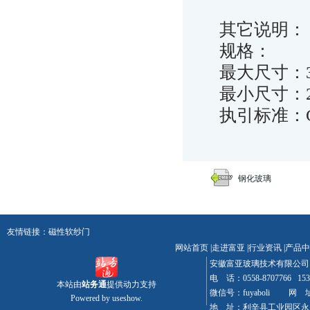
其它说明：
规格：
最大尺寸：30
最小尺寸：250
执引标准：
钢化玻璃
友情链接：
磁性软纱门
网站首页
|
走进富亚
|
行业资讯
|
产品中
安徽富亚玻璃技术有限
电 话：0558-8707766 15
本站由
站务通
提供动力支持
微信号：fuyaboli 网 址：w
Powered by
useshow.
地 址：利辛县工业园区永