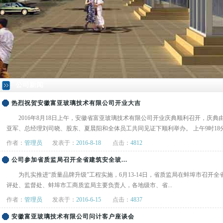
公司新闻
热烈祝贺安徽富亚玻璃技术有限公司开业大吉
2016年8月18日上午，安徽省富亚玻璃技术有限公司开业庆典顺利召开，庆
亚军、总经理刘司晓、股东、夏晨阳和全体员工共同见证下顺利举办。 上午9时18分.
作者：
管理员
发表于：
2016-8-18
点击：
4812
公司参加省质监局召开全省建筑安全玻...
为扎实推进“质量品牌升级”工程实施，6月13-14日，省质监局在蚌埠市召
评处、监督处、蚌埠市工商质监局主要负责人，各地级市、省...
作者：
管理员
发表于：
2016-6-15
点击：
4837
安徽富亚玻璃技术有限公司问计客户座谈会